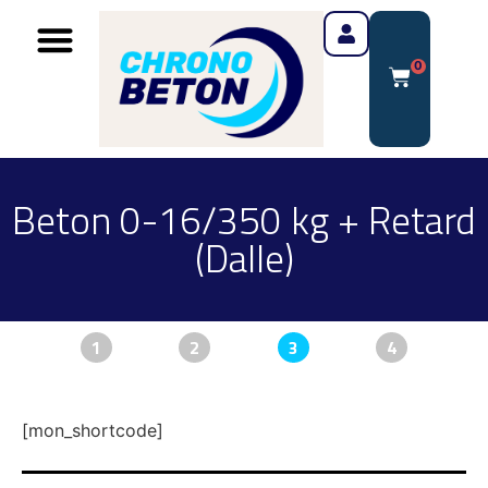
0
Beton 0-16/350 kg + Retard
(Dalle)
1
2
3
4
[mon_shortcode]