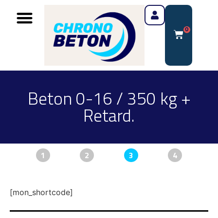
0
Beton 0-16 / 350 kg +
Retard.
1
2
3
4
[mon_shortcode]