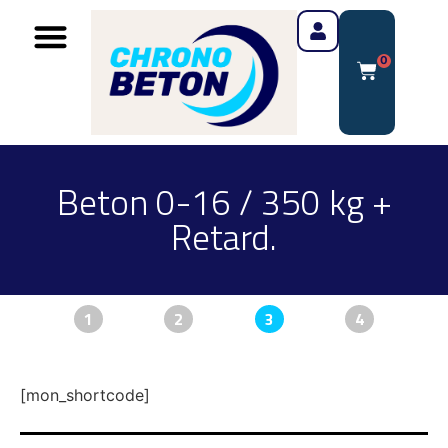
0
Beton 0-16 / 350 kg +
Retard.
1
2
3
4
[mon_shortcode]