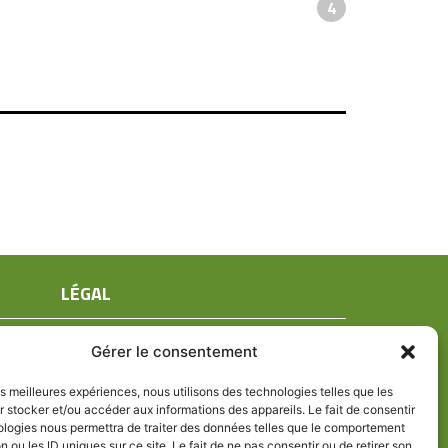
4
LÉGAL
Mentions légales
Gérer le consentement
Conditions générales de ventes
Politique de confidentialité
les meilleures expériences, nous utilisons des technologies telles que les
 stocker et/ou accéder aux informations des appareils. Le fait de consentir
Politique de cookies (UE)
ologies nous permettra de traiter des données telles que le comportement
n ou les ID uniques sur ce site. Le fait de ne pas consentir ou de retirer son