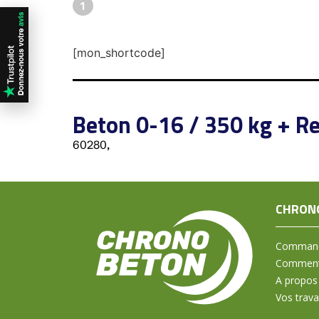
1
[mon_shortcode]
Beton 0-16 / 350 kg + Re
60280,
CHRON
Command
Comment 
A propos
Vos trav