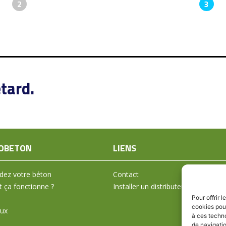
2
3
tard.
OBETON
LIENS
ez votre béton
Contact
ça fonctionne ?
Installer un distributeur
Pour offrir 
cookies pour
aux
à ces techn
de navigatio