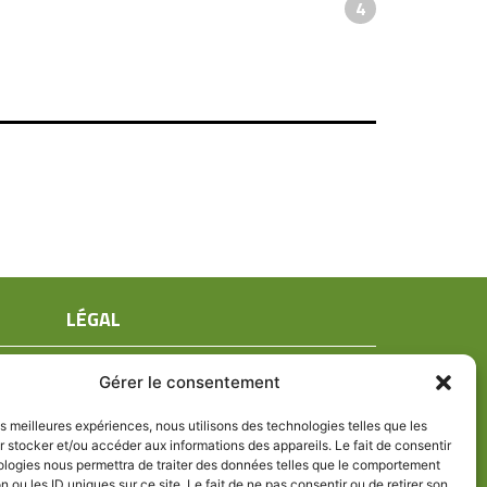
4
LÉGAL
Mentions légales
Gérer le consentement
Conditions générales de ventes
Politique de confidentialité
les meilleures expériences, nous utilisons des technologies telles que les
 stocker et/ou accéder aux informations des appareils. Le fait de consentir
Politique de cookies (UE)
ologies nous permettra de traiter des données telles que le comportement
n ou les ID uniques sur ce site. Le fait de ne pas consentir ou de retirer son