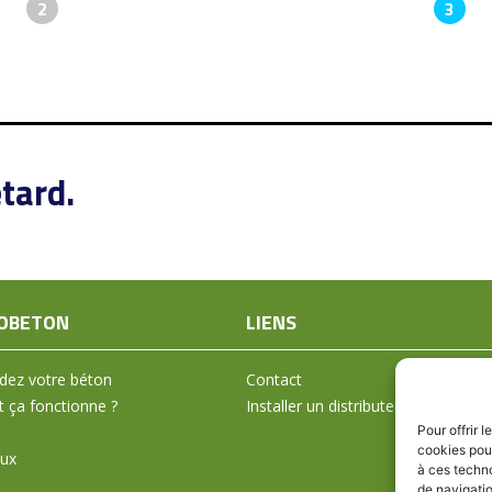
2
3
tard.
OBETON
LIENS
ez votre béton
Contact
ça fonctionne ?
Installer un distributeur
Pour offrir 
cookies pour
aux
à ces techn
de navigatio