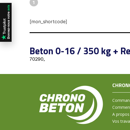
1
[mon_shortcode]
Beton 0-16 / 350 kg + Re
70290,
CHRON
Command
Comment 
A propos
Vos trav