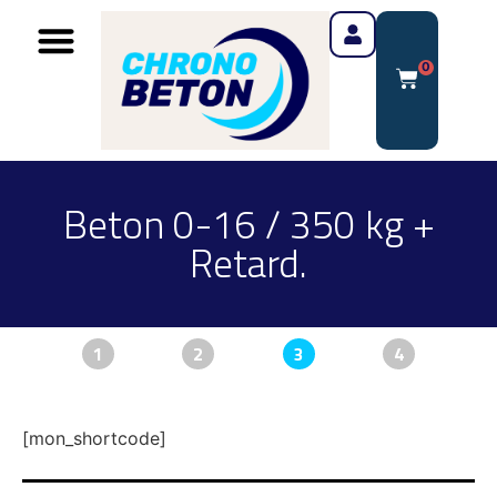
0
Beton 0-16 / 350 kg +
Retard.
1
2
3
4
[mon_shortcode]