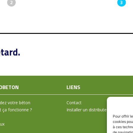
2
3
tard.
OBETON
LIENS
ez votre béton
Contact
ça fonctionne ?
Installer un distributeur
Pour offrir 
cookies pour
aux
à ces techn
de navigatio