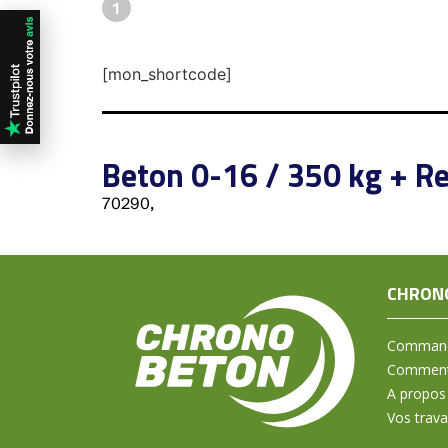
1
[mon_shortcode]
Beton 0-16 / 350 kg + Re
70290,
CHRON
Command
Comment 
A propos
Vos trav