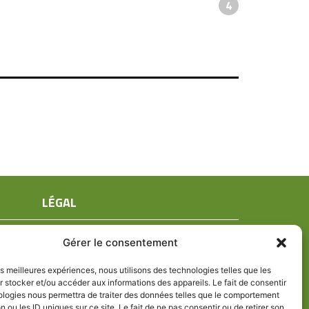
4
LÉGAL
Mentions légales
Gérer le consentement
Conditions générales de ventes
Politique de confidentialité
les meilleures expériences, nous utilisons des technologies telles que les
 stocker et/ou accéder aux informations des appareils. Le fait de consentir
Politique de cookies (UE)
ologies nous permettra de traiter des données telles que le comportement
n ou les ID uniques sur ce site. Le fait de ne pas consentir ou de retirer son