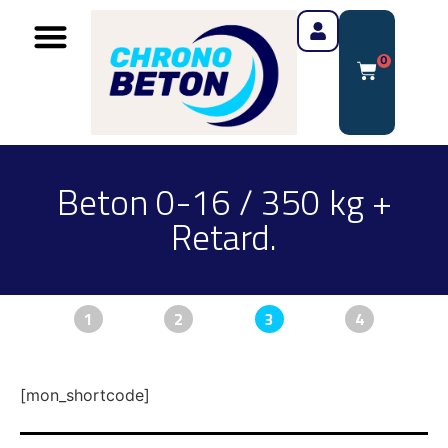
0
Beton 0-16 / 350 kg +
Retard.
1
2
3
4
[mon_shortcode]