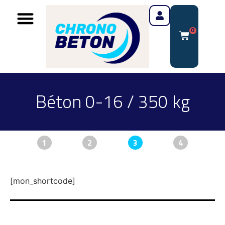
0
Béton 0-16 / 350 kg
1
2
3
4
[mon_shortcode]