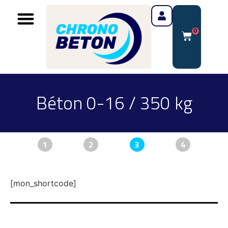
0
Béton 0-16 / 350 kg
1
2
3
4
[mon_shortcode]