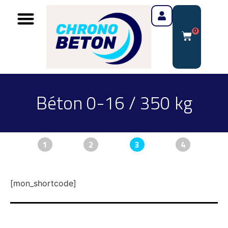
0
Béton 0-16 / 350 kg
1
2
3
4
[mon_shortcode]