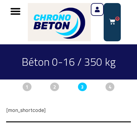
0
Béton 0-16 / 350 kg
1
2
3
4
[mon_shortcode]