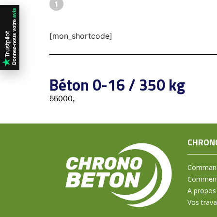
1
[mon_shortcode]
Béton 0-16 / 350 kg
55000,
CHRON
Command
Comment 
A propos
Vos trav