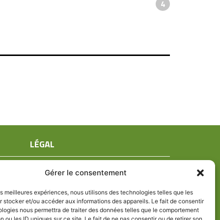
4
LÉGAL
Mentions légales
Gérer le consentement
Conditions générales de ventes
Politique de confidentialité
les meilleures expériences, nous utilisons des technologies telles que les
 stocker et/ou accéder aux informations des appareils. Le fait de consentir
Politique de cookies (UE)
ologies nous permettra de traiter des données telles que le comportement
n ou les ID uniques sur ce site. Le fait de ne pas consentir ou de retirer son