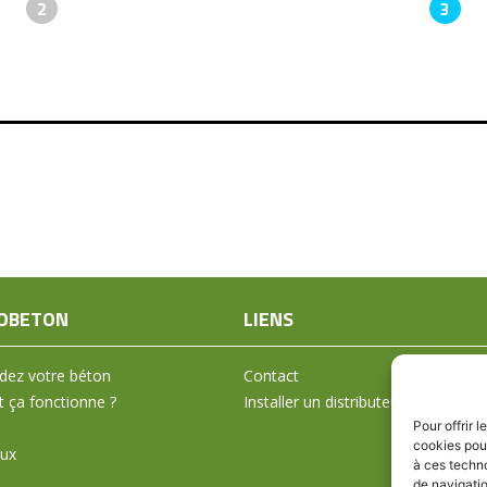
2
3
OBETON
LIENS
ez votre béton
Contact
ça fonctionne ?
Installer un distributeur
Pour offrir 
cookies pour
aux
à ces techn
de navigatio