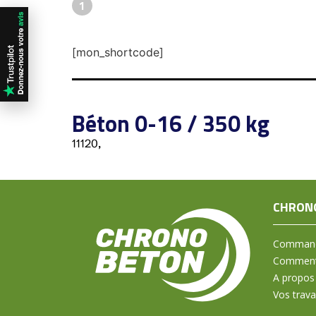
1
[mon_shortcode]
Béton 0-16 / 350 kg
11120,
CHRON
Command
Comment 
A propos
Vos trav