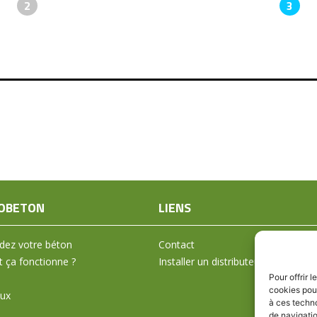
2
3
OBETON
LIENS
ez votre béton
Contact
ça fonctionne ?
Installer un distributeur
Pour offrir 
cookies pour
aux
à ces techn
de navigatio