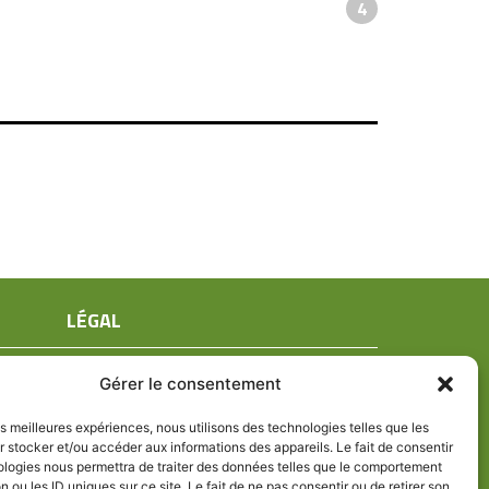
4
LÉGAL
Mentions légales
Gérer le consentement
Conditions générales de ventes
Politique de confidentialité
les meilleures expériences, nous utilisons des technologies telles que les
 stocker et/ou accéder aux informations des appareils. Le fait de consentir
Politique de cookies (UE)
ologies nous permettra de traiter des données telles que le comportement
n ou les ID uniques sur ce site. Le fait de ne pas consentir ou de retirer son