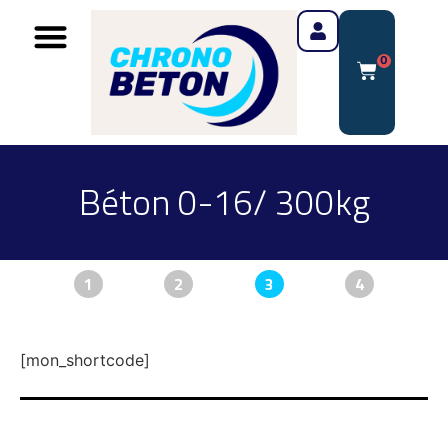
0
Béton 0-16/ 300kg
1
2
3
4
[mon_shortcode]