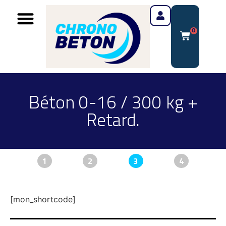
0
Béton 0-16 / 300 kg +
Retard.
1
2
3
4
[mon_shortcode]