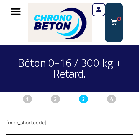
0
Béton 0-16 / 300 kg +
Retard.
1
2
3
4
[mon_shortcode]