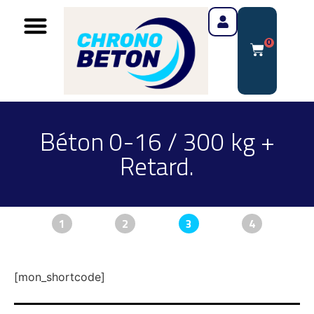
0
Béton 0-16 / 300 kg +
Retard.
1
2
3
4
[mon_shortcode]