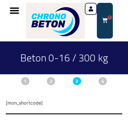
0
Beton 0-16 / 300 kg
1
2
3
4
[mon_shortcode]