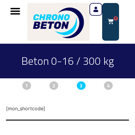
0
Beton 0-16 / 300 kg
1
2
3
4
[mon_shortcode]