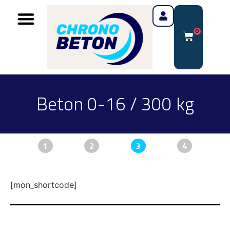
0
Beton 0-16 / 300 kg
1
2
3
4
[mon_shortcode]