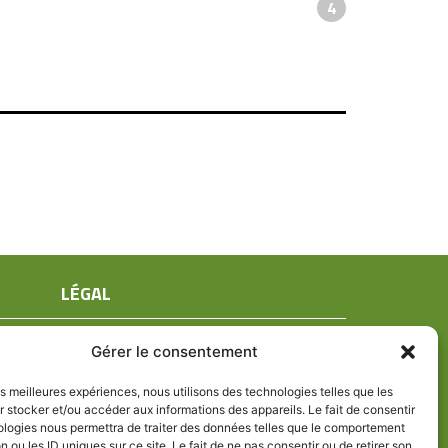
4
LÉGAL
Mentions légales
Gérer le consentement
Conditions générales de ventes
Politique de confidentialité
les meilleures expériences, nous utilisons des technologies telles que les
 stocker et/ou accéder aux informations des appareils. Le fait de consentir
Politique de cookies (UE)
ologies nous permettra de traiter des données telles que le comportement
n ou les ID uniques sur ce site. Le fait de ne pas consentir ou de retirer son