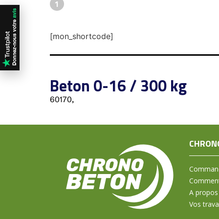
1
[mon_shortcode]
Beton 0-16 / 300 kg
60170,
CHRON
Command
Comment 
A propos
Vos trav