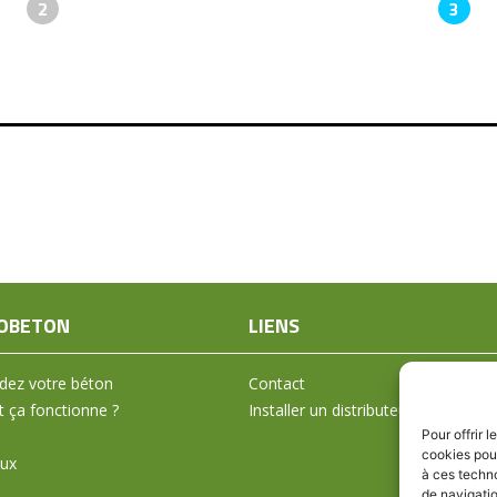
2
3
OBETON
LIENS
ez votre béton
Contact
ça fonctionne ?
Installer un distributeur
Pour offrir 
cookies pour
aux
à ces techn
de navigatio