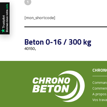
1
[mon_shortcode]
Beton 0-16 / 300 kg
40150,
CHRON
Command
Comment 
A propos
Vos trav