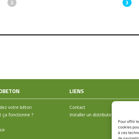
2
3
OBETON
LIENS
ez votre béton
Contact
ça fonctionne ?
Installer un distributeur
Pour offrir 
cookies pour
aux
à ces techn
de navigatio