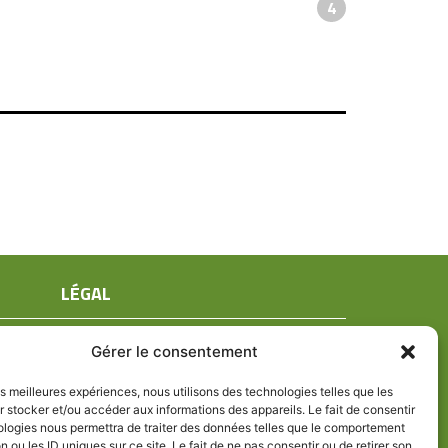
4
LÉGAL
Mentions légales
Gérer le consentement
Conditions générales de ventes
Politique de confidentialité
les meilleures expériences, nous utilisons des technologies telles que les
 stocker et/ou accéder aux informations des appareils. Le fait de consentir
Politique de cookies (UE)
ologies nous permettra de traiter des données telles que le comportement
n ou les ID uniques sur ce site. Le fait de ne pas consentir ou de retirer son