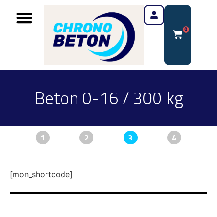
0
Beton 0-16 / 300 kg
1
2
3
4
[mon_shortcode]