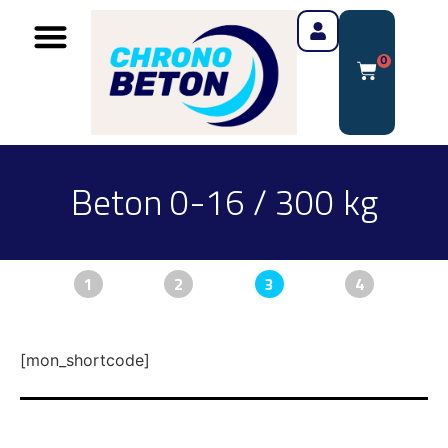
0
Beton 0-16 / 300 kg
1
2
3
4
[mon_shortcode]