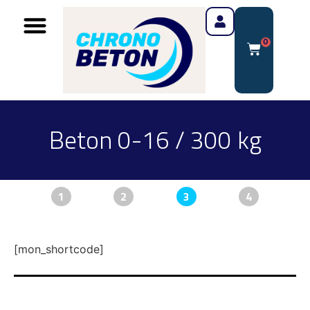
0
Beton 0-16 / 300 kg
1
2
3
4
[mon_shortcode]