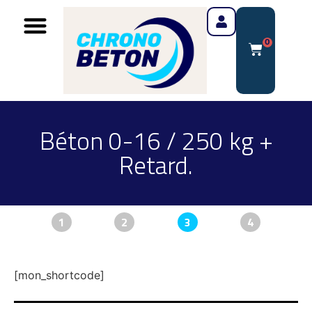
0
Béton 0-16 / 250 kg +
Retard.
1
2
3
4
[mon_shortcode]