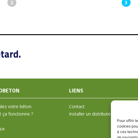
2
3
tard.
OBETON
LIENS
ez votre béton
Contact
ça fonctionne ?
Installer un distributeur
Pour offrir 
cookies pour
aux
à ces techn
de navigatio