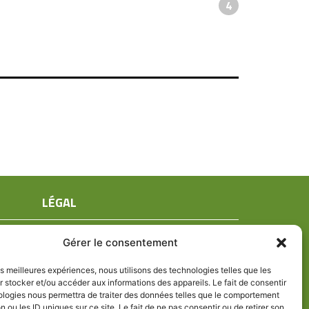
4
LÉGAL
Mentions légales
Gérer le consentement
Conditions générales de ventes
Politique de confidentialité
les meilleures expériences, nous utilisons des technologies telles que les
 stocker et/ou accéder aux informations des appareils. Le fait de consentir
Politique de cookies (UE)
ologies nous permettra de traiter des données telles que le comportement
n ou les ID uniques sur ce site. Le fait de ne pas consentir ou de retirer son