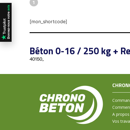
1
[mon_shortcode]
Béton 0-16 / 250 kg + Re
40150,
CHRON
Command
Comment 
A propos
Vos trav