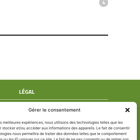
4
LÉGAL
Mentions légales
Gérer le consentement
Conditions générales de ventes
Politique de confidentialité
les meilleures expériences, nous utilisons des technologies telles que les
 stocker et/ou accéder aux informations des appareils. Le fait de consentir
Politique de cookies (UE)
ologies nous permettra de traiter des données telles que le comportement
n ou les ID uniques sur ce site. Le fait de ne pas consentir ou de retirer son