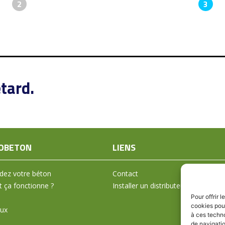
2
3
tard.
OBETON
LIENS
ez votre béton
Contact
ça fonctionne ?
Installer un distributeur
Pour offrir 
cookies pour
aux
à ces techn
de navigatio