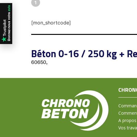
1
[mon_shortcode]
Béton 0-16 / 250 kg + Re
60650,
CHRON
Command
Comment 
A propos
Vos trav