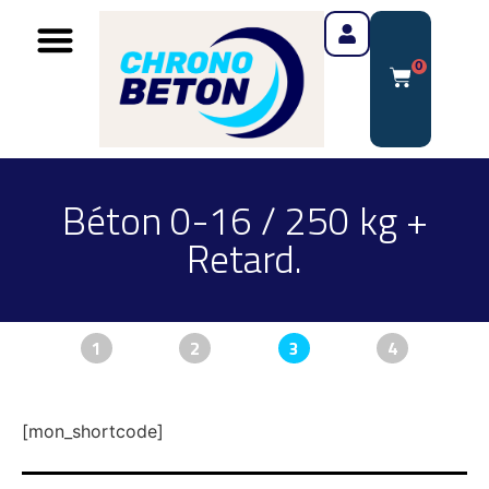
0
Béton 0-16 / 250 kg +
Retard.
1
2
3
4
[mon_shortcode]