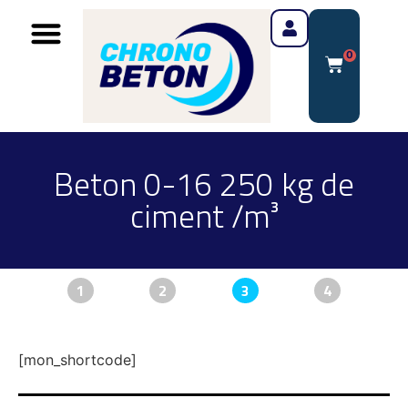
0
Beton 0-16 250 kg de
ciment /m³
1
2
3
4
[mon_shortcode]