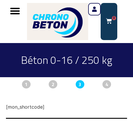
0
Béton 0-16 / 250 kg
1
2
3
4
[mon_shortcode]