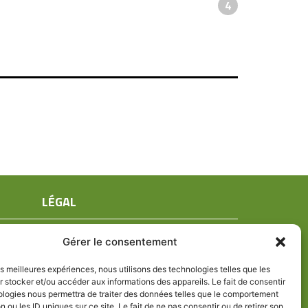
4
LÉGAL
Mentions légales
Gérer le consentement
Conditions générales de ventes
Politique de confidentialité
les meilleures expériences, nous utilisons des technologies telles que les
 stocker et/ou accéder aux informations des appareils. Le fait de consentir
Politique de cookies (UE)
ologies nous permettra de traiter des données telles que le comportement
n ou les ID uniques sur ce site. Le fait de ne pas consentir ou de retirer son