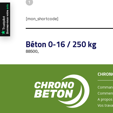
1
[mon_shortcode]
Béton 0-16 / 250 kg
88500,
CHRON
Command
Comment 
A propos
Vos trav