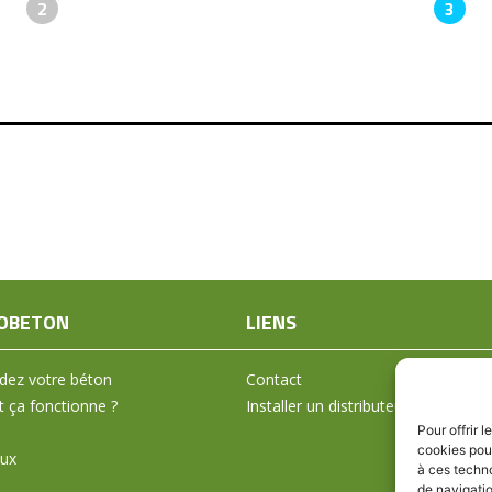
2
3
OBETON
LIENS
ez votre béton
Contact
ça fonctionne ?
Installer un distributeur
Pour offrir 
cookies pour
aux
à ces techn
de navigatio