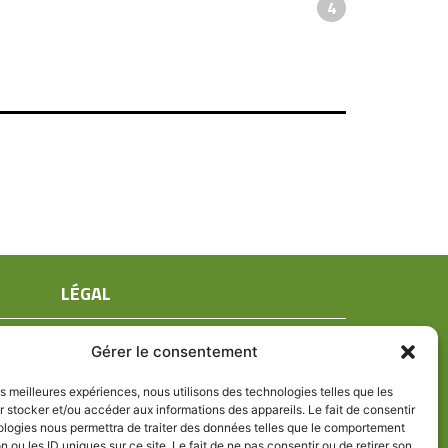
4
LÉGAL
Mentions légales
Gérer le consentement
Conditions générales de ventes
Politique de confidentialité
les meilleures expériences, nous utilisons des technologies telles que les
 stocker et/ou accéder aux informations des appareils. Le fait de consentir
Politique de cookies (UE)
ologies nous permettra de traiter des données telles que le comportement
n ou les ID uniques sur ce site. Le fait de ne pas consentir ou de retirer son