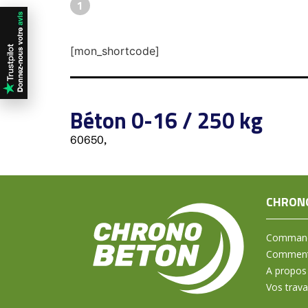
1
[mon_shortcode]
Béton 0-16 / 250 kg
60650,
CHRON
Command
Comment 
A propos
Vos trav