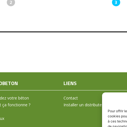
2
3
OBETON
LIENS
ez votre béton
Contact
ça fonctionne ?
Installer un distributeur
Pour offrir 
cookies pour
aux
à ces techn
de navigatio