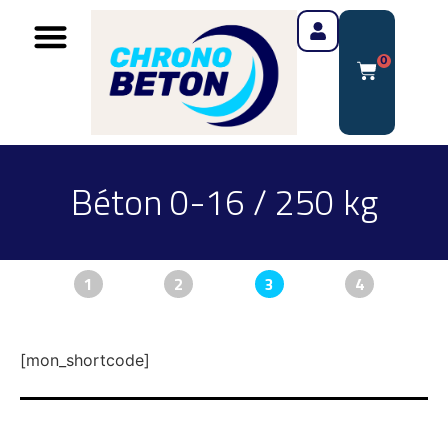
0
Béton 0-16 / 250 kg
1
2
3
4
[mon_shortcode]