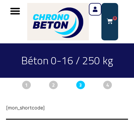
0
Béton 0-16 / 250 kg
1
2
3
4
[mon_shortcode]