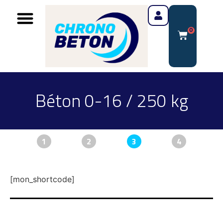
0
Béton 0-16 / 250 kg
1
2
3
4
[mon_shortcode]