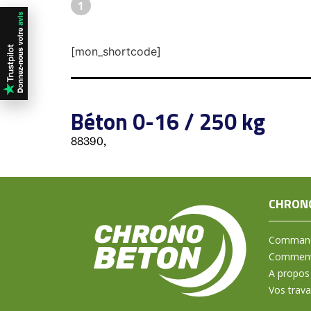
1
[mon_shortcode]
Béton 0-16 / 250 kg
88390,
CHRON
Command
Comment 
A propos
Vos trav