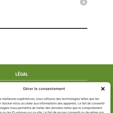
4
LÉGAL
Mentions légales
Gérer le consentement
Conditions générales de ventes
Politique de confidentialité
les meilleures expériences, nous utilisons des technologies telles que les
 stocker et/ou accéder aux informations des appareils. Le fait de consentir
Politique de cookies (UE)
ologies nous permettra de traiter des données telles que le comportement
n ou les ID uniques sur ce site. Le fait de ne pas consentir ou de retirer son