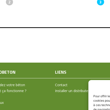
2
3
OBETON
LIENS
ez votre béton
Contact
ça fonctionne ?
Installer un distributeur
Pour offrir 
cookies pour
aux
à ces techn
de navigatio