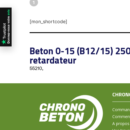
1
[mon_shortcode]
Beton 0-15 (B12/15) 25
retardateur
55210,
CHRON
Command
Comment 
A propos