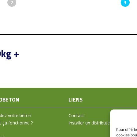
2
3
0kg +
OBETON
LIENS
ez votre béton
Contact
ça fonctionne ?
Installer un distributeur
Pour offrir 
cookies pour