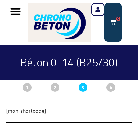
0
Béton 0-14 (B25/30)
1
2
3
4
[mon_shortcode]