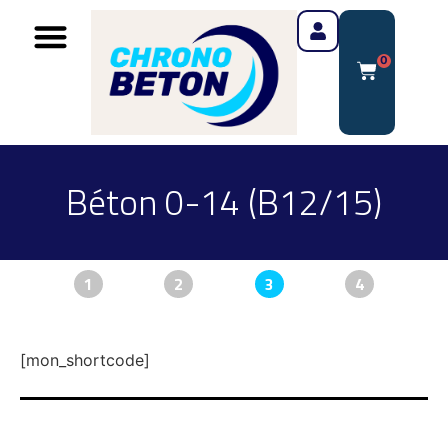
0
Béton 0-14 (B12/15)
1
2
3
4
[mon_shortcode]