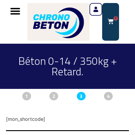
0
Béton 0-14 / 350kg +
Retard.
1
2
3
4
[mon_shortcode]