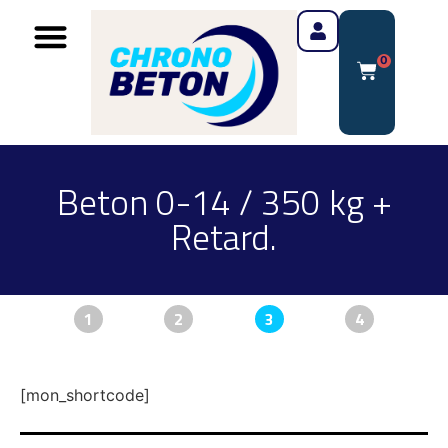
0
Beton 0-14 / 350 kg +
Retard.
1
2
3
4
[mon_shortcode]