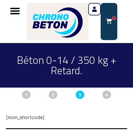
0
Béton 0-14 / 350 kg +
Retard.
1
2
3
4
[mon_shortcode]