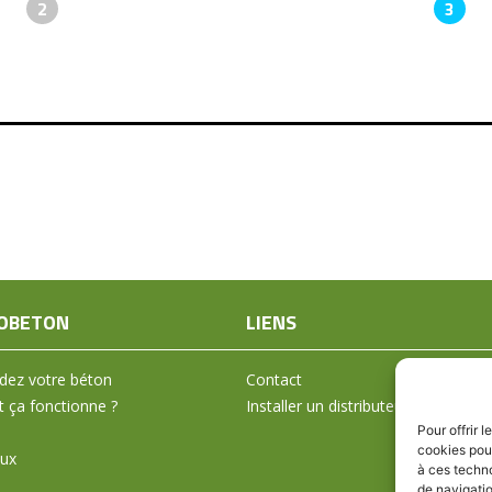
2
3
+
OBETON
LIENS
ez votre béton
Contact
ça fonctionne ?
Installer un distributeur
Pour offrir 
cookies pour
aux
à ces techn
de navigatio