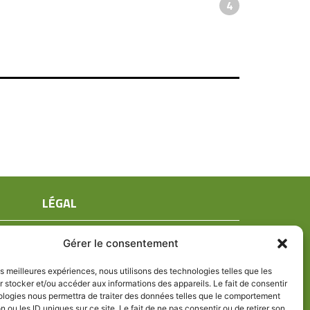
4
LÉGAL
Mentions légales
Gérer le consentement
Conditions générales de ventes
Politique de confidentialité
les meilleures expériences, nous utilisons des technologies telles que les
 stocker et/ou accéder aux informations des appareils. Le fait de consentir
Politique de cookies (UE)
ologies nous permettra de traiter des données telles que le comportement
n ou les ID uniques sur ce site. Le fait de ne pas consentir ou de retirer son