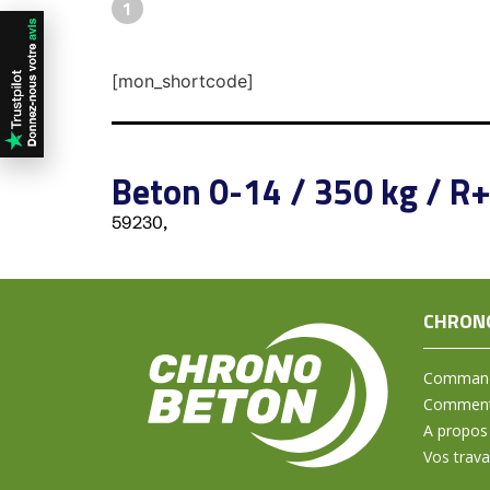
1
[mon_shortcode]
Beton 0-14 / 350 kg / R
59230,
CHRON
Command
Comment 
A propos
Vos trav