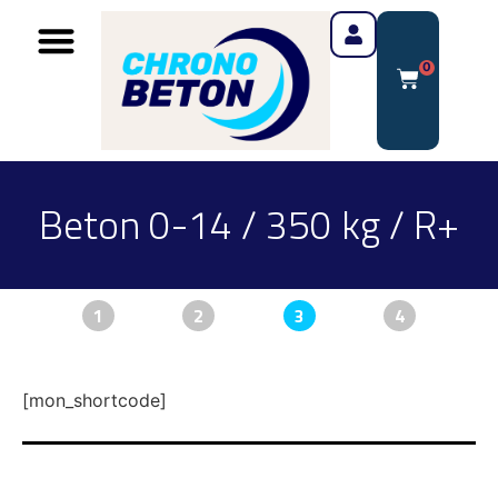
0
Beton 0-14 / 350 kg / R+
1
2
3
4
[mon_shortcode]