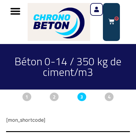
0
Béton 0-14 / 350 kg de
ciment/m3
1
2
3
4
[mon_shortcode]