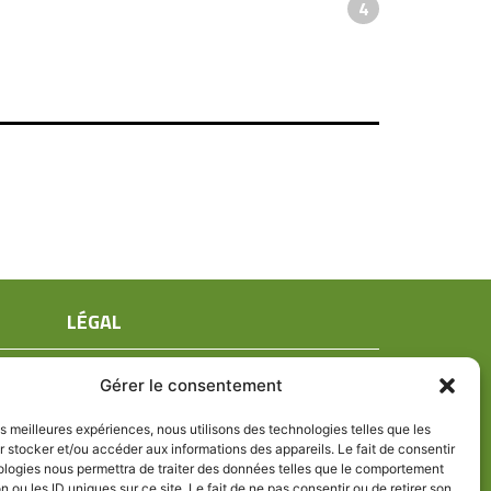
4
LÉGAL
Mentions légales
Gérer le consentement
Conditions générales de ventes
Politique de confidentialité
les meilleures expériences, nous utilisons des technologies telles que les
 stocker et/ou accéder aux informations des appareils. Le fait de consentir
Politique de cookies (UE)
ologies nous permettra de traiter des données telles que le comportement
n ou les ID uniques sur ce site. Le fait de ne pas consentir ou de retirer son