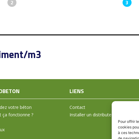
2
3
ciment/m3
OBETON
LIENS
ez votre béton
Contact
ça fonctionne ?
Installer un distributeur
Pour offrir 
cookies pour
aux
à ces techn
de navigatio