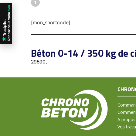
1
[mon_shortcode]
Béton 0-14 / 350 kg de 
29590,
CHRON
Command
Comment 
A propos
Vos trav