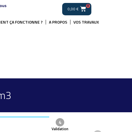
ous
0
0,00
€
ENT ÇA FONCTIONNE ?
A PROPOS
VOS TRAVAUX
/m3
4
Validation