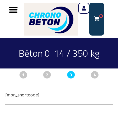
0
Béton 0-14 / 350 kg
1
2
3
4
[mon_shortcode]