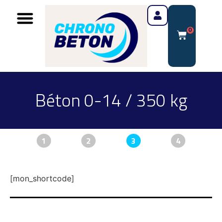
0
Béton 0-14 / 350 kg
1
2
3
4
[mon_shortcode]